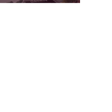
kontakt@zawojabieg.pl
Wyniki
+
48 500 386 229
Biuro Zawodów
Regulamin
Diablak Pilsko UT 100
Diablak Ultra Trail 60
Bądź na bieżąco
Małopolski Maraton
Górski
Półmaraton Zawojski
zawojska 6