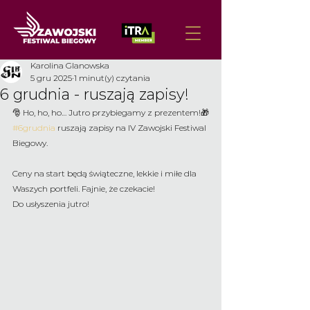
Karolina Glanowska
5 gru 2025
1 minut(y) czytania
6 grudnia - ruszają zapisy!
🎅 Ho, ho, ho… Jutro przybiegamy z prezentem!🎁
#6grudnia
 ruszają zapisy na IV Zawojski Festiwal 
Biegowy.
Ceny na start będą świąteczne, lekkie i miłe dla 
Waszych portfeli. Fajnie, że czekacie!
Do usłyszenia jutro!