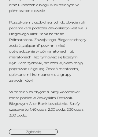
oraz ukończenie biegu w określonym w
półmaratonie czasie.
Poszukujemy osób chętnych do objęcia roli
pacemakera podczas Zawojskiego Festiwalu
Biegowego Alior Bank na trasie
Półmaratonu Zawojskiego. Biegacze chcący
zostać „zającami” powinni mieć
doświadczenie w półmaratonach lub
maratonach i legitymować się lepszym
wynikiem życiówki, niż czas w jakim mają
poprowadzić grupę. Zostań mentorem,
opiekunem i kompanem dla grupy
zawodników!
W zamian za objęcie funkcji Pacemaker
może pobiec w Zawojskim Festiwalu
Biegowym Alior Bank bezpłatnie. Strefy
czasowe to: 1:40 godz, 2:00 godz, 2:30 godz,
3:00 godz.
Zgłoś się