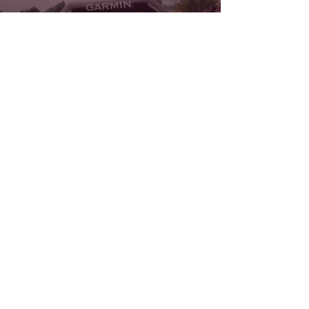
kontakt@zawojabieg.pl
Wyniki
+
48 500 386 229
Biuro Zawodów
Regulamin
Diablak Pilsko UT 100
Diablak Ultra Trail 60
Bądź na bieżąco
Małopolski Maraton
Górski
Półmaraton Zawojski
zawojska 6