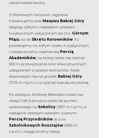
wśród kosodrzewiny.
Z Markowych Szczawin, łagodnie
trawersujemy stok
Masywu Babiej Góry
biegnąc żółtym i niebieskim szlakiem
turystycznym wytyczonym po tzw.
Górnym
Płaju
, aż do
Skrętu Ratowników
. Tu
pozostajemy na żółtym szlaku turystycznym
i rozpoczynamy wspinaczkę
Percią
Akademików
, na której czeka nas niemal
500 m przewyższenia oraz kilka sztucznych
udogodnień w postaci łańcuchów. Szlak
doprowadzi nas na grzbiet
Babiej Góry
(1725 m n.p.m.), tuż pod jej kopułą szczytową.
Po zdobyciu Królowej Beskidów czeka nas
zbieg GSB (czerwony szlak) do punktu
widokowego na
Sokolicy
(1367 m n.p.m.), a
następnie zielonym szlakiem zwanym
Percią Przyrodników
do tzw.
Szkolnikowych Rozstajów
(1085 m
n.p.m.). Uwaga stromy zbieg
.