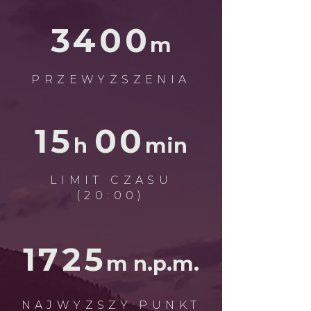
3400
m
PRZEWYŻSZENIA
15
00
h
m
in
LIMIT CZASU
(20:00)
1725
m n.p.m.
NAJWYŻSZY PUNKT