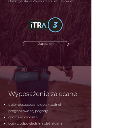
Babiogórski w Zawoi Centrum, Jałowiec.
Zapisz się
Wyposażenie zalecane
ubiór dostosowany do aktualnej i
prognozowanej pogody
apteczka osobista
buty z odpowiednim bieżnikiem