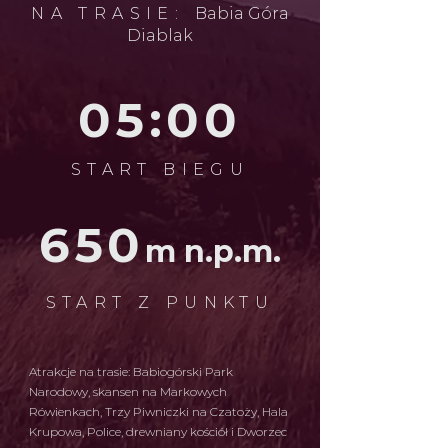
NA TRASIE:
Babia Góra
Diablak
05:00
START BIEGU
650
m n.p.m.
START Z PUNKTU
Atrakcje na trasie: Babiogórski Park
Narodowy, skansen na Markowych
Rówienkach, Trzy Piwniczki na Czatoży, Hala
Krupowa, Police, drewniany kościół i Dworzec