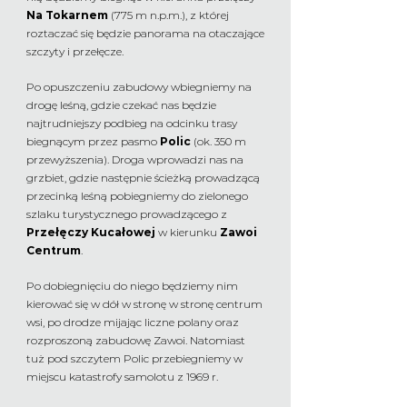
Na Tokarnem
(775 m n.p.m.), z której
roztaczać się będzie panorama na otaczające
szczyty i przełęcze.
Po opuszczeniu zabudowy wbiegniemy na
drogę leśną, gdzie czekać nas będzie
najtrudniejszy podbieg na odcinku trasy
biegnącym przez pasmo
Polic
(ok. 350 m
przewyższenia). Droga wprowadzi nas na
grzbiet, gdzie następnie ścieżką prowadzącą
przecinką leśną pobiegniemy do zielonego
szlaku turystycznego prowadzącego z
Przełęczy Kucałowej
w kierunku
Zawoi
Centrum
.
Po dobiegnięciu do niego będziemy nim
kierować się w dół w stronę w stronę centrum
wsi, po drodze mijając liczne polany oraz
rozproszoną zabudowę Zawoi. Natomiast
tuż pod szczytem Polic przebiegniemy w
miejscu katastrofy samolotu z 1969 r.