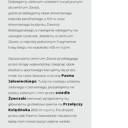
Dobiegamy zielonym szlakiem turystycznym
do centrum Zawoi,
gdzie przebiegamy obok drewnianego
kościoła parafialnego z XIX w. oraz
drewnianego budynku Dworca
Babiogórskiego, a następnie wbiegamy na
zawojski ryneczek. Jesteśmy w centrum
Zawoi, w najniżej położonym fragmencie
trasy biegu na wysokości 435 m n.p.m.
Opuszczamy centrum Zawoi przebiegając
przez drogę wojewódzką i biegnąc obok
stadionu sportowego kierujemy się przez
most na rzece Skawica w stronę
Pasma
Jałowieckiego
. Tutaj na rozstaju szlaków
zielonego i czerwonego, pozostajemy na
szlaku zielonym i nim przez
osiedle
Żywczaki
kierować się będziemy ku
głównemu grzbietowi pasma na
Przełęczy
Kolędówka
(800 m n.p.m.).
Po drodze
przez całe Pasmo Jałowieckie nieustannie
będą nam towarzyszyć piękne widoki.