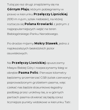
Tutaj po raz drugi znajdziemy się na
Górnym Płaju
, którym pobiegniemy w
prawo w kierunku
Przełęczy Lipnickiej
(1010 m n.p.m.; szlak niebieski), na której
roztacza się
Polana Krowiarki
z jednym z
najpopularniejszych wejść na teren
Babiogórskiego Parku Narodowego.
Po drodze mijamy
Mokry Stawek
, jedno z
najokazalszych beskidzkich jezior
osuwiskowych.
Na
Przełęczy Lionickiej
opuszczamy
Masyw Babiej Góry i rozpoczynamy bieg w
obrębie
Pasma Polic
. Pierwsze kilometry
będziemy przemierzać GSB (szlak czerwony)
poprowadzonym grzbietem pasma, więc
czekać nas będzie stosunkowo łagodny
podbieg przez urokliwy las, a w górnych
partiach pasma otwierać się będą coraz
liczniejsze punkty widokowe w kierunku Tatr.