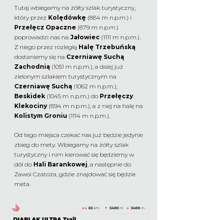
Tutaj wbiegamy na żółty szlak turystyczny,
który przez
Kolędówkę
(884 m n.p.m.) i
Przełęcz Opaczne
(879 m n.p.m.)
poprowadzi nas na
Jałowiec
(1111 m n.p.m.).
Z niego przez rozległą
Halę Trzebuńską
dostaniemy się na
Czerniawę Suchą
Zachodnią
(1051 m n.p.m.), a dalej już
zielonym szlakiem turystycznym na
Czerniawę Suchą
(1062 m n.p.m.),
Beskidek
(1045 m n.p.m.) do
Przełęczy
Klekociny
(894 m n.p.m.), a z niej na halę na
Kolistym Groniu
(1114 m n.p.m.).
Od tego miejsca czekać nas już będzie jedynie
zbieg do mety. Wbiegamy na żółty szlak
turystyczny i nim kierować się będziemy w
dół do
Hali Barankowej
, a następnie do
Zawoi Czatoża, gdzie znajdować się będzie
meta.