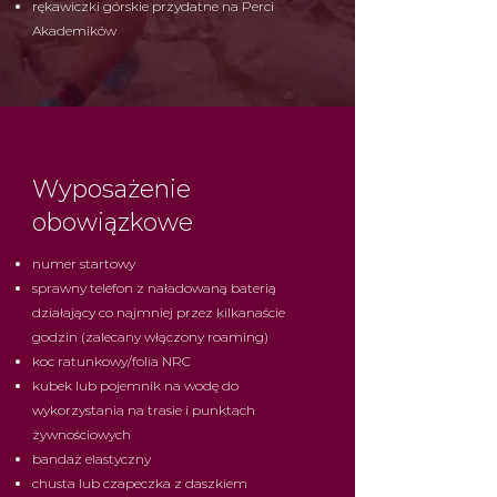
rękawiczki górskie przydatne na Perci
Akademików
Wyposażenie
obowiązkowe
numer startowy
sprawny telefon z naładowaną baterią
działający co najmniej przez kilkanaście
godzin (zalecany włączony roaming)
koc ratunkowy/folia NRC
kubek lub pojemnik na wodę do
wykorzystania na trasie i punktach
żywnościowych
bandaż elastyczny
chusta lub czapeczka z daszkiem