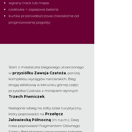
wgrany track lub mapa
czołówka + zapasowa bateria
kurtka przeciwdeszczowa (niezależnie od
prognozowanej pogody)
Start z miasteczka biegowego utworzonego
w
przysiółku Zawoja Czatoża
, poniżej
kompleksu wyciągów narciarskich. Bieg
drogą asfaltową w kierunku górnej części
przysiółka Czatoża z minięciem słynnych
Trzech Piwniczek
.
Następnie wbieg na żółty szlak turystyczny,
który poprowadzi na
Przełęcz
Jałowiecką Północną
(m n.p.m.). Dalej
trasa poprowadzi fragmentem Głównego
Szlaku Beskidzkiego oznaczonego kolorem