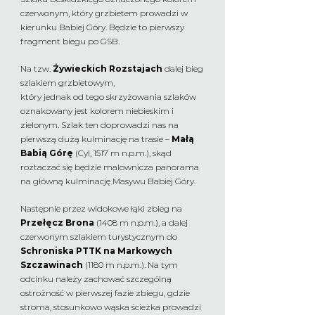
czerwonym, który grzbietem prowadzi w
kierunku Babiej Góry. Będzie to pierwszy
fragment biegu po GSB.
Na tzw.
Żywieckich Rozstajach
dalej bieg
szlakiem grzbietowym,
który jednak od tego skrzyżowania szlaków
oznakowany jest kolorem niebieskim i
zielonym. Szlak ten doprowadzi nas na
pierwszą dużą kulminację na trasie –
Małą
Babią Górę
(Cyl, 1517 m n.p.m.), skąd
roztaczać się będzie malownicza panorama
na główną kulminację Masywu Babiej Góry.
Następnie przez widokowe łąki zbieg na
Przełęcz Brona
(1408 m n.p.m.), a dalej
czerwonym szlakiem
turystycznym do
Schroniska PTTK na Markowych
Szczawinach
(1180 m n.p.m.). Na tym
odcinku należy zachować szczególną
ostrożność w pierwszej fazie zbiegu, gdzie
stroma, stosunkowo wąska ścieżka prowadzi