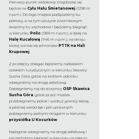
Pierwszy punkt widokowy znajdować się
będzie na
Cylu Halu Śmietanowej
(1298 m
n.p.m.). Do tego miejsca podążaliśmy ku
północy, a na tym szczycie zwornikowym
skręcimy ku wschodowi i będziemy biegnąć
w kierunku
Polic
(1369 m n.p.m.), a dalej na
Halę Kucałową
(1148 m n.p.m.), na skraju
której wznosi się schronisko
PTTK na Hali
Krupowej
.
Z przełęczy zbiegać będziemy niebieskim
szlakiem turystycznym w kierunku Skawicy
Sucha Góra, gdzie na krótkim odcinku
wbiegniemy na drogę asfaltową.
Dobiegniemy nią do strażnicy
OSP Skawica
Sucha Góra
, gdzie przez mostek
przebiegniemy potok i wzdłuż granicy leśnej,
a później wśród łąk i pól uprawnych
pobiegniemy polnymi drogami w kierunku
przysiółka U Kocurków
.
Następnie wbiegniemy na drogę asfaltową i
nią będziemy biegnąć w kierunku przełęczy