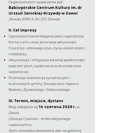
Organizatorem wydarzenia jest:
Babiogórskie Centrum Kultury im. dr
Urszuli Janickiej–Krzywdy w Zawoi
Zawoja 2000 A, 34-222 Zawoja
II. Cel imprezy
Upowszechnianie biegania jako najprostszej
formy ruchu oraz promocja aktywności
fizycznej i zdrowego stylu życia wśród dzieci i
młodzieży.
Aktywizacja i integracja lokalnej społeczności
poprzez sport, wydarzenia kulturowe oraz
wolontariat.
Promocja walorów przyrodniczych i
kulturowych gminy Zawoja oraz regionu
Beskidu Żywieckiego i Makowskiego.
III. Termin, miejsce, dystans
Bieg odbędzie się
14 czerwca 2026 r.
w
Zawoi
(Zawoja Czatoża – strefa aktywnego
wypoczynku).
Start zawodów planowany jest na godzinę