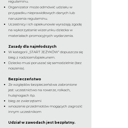
regulaminu.
Organizator może odmówić udziału w
przypadku nieprawidłowych danych lub
naruszenia regulaminu.
Uczestnicy i ich opiekunowie wyrażają zgodę
na wykorzystanie wizerunku dziecka w
materiałach promocyjnych wydarzenia.
Zasady dla najmłodszych
W kategorii „START JEŻYKÓW” dopuszcza się
bieg z rodzicem/opiekunem.
Dziecko musi poruszać się samodzielnie (bez
noszenia).
Bezpieczeństwo
Ze względów bezpieczeństwa zabronione
jest:
uczestnictwo na rowerze, rolkach,
hulajnogach itp.
bieg ze zwierzętami
wnoszenie przedmiotów mogących zagrozić
innym uczestnikom
Udział w zawodach jest bezpłatny.