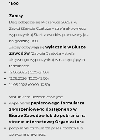
11:00
.
Zapisy
Bieg odbędzie się 14 czerwca 2026 r. w
Zawoi
(Zawoja Czatoża – strefa aktywnego
wypoczynku).
Start zawodów planowany jest
na godzinę 11:00.
Zapisy odbywają się
wyłącznie w Biurze
Zawodów
(Zawoja Czatoża – strefa
aktywnego wypoczynku) w następujących
terminach:
12.06.2026 (15
:00–21:00)
13.06.2026 (10
:00–12:00)
14.06.2026 (09
:00–10:30)
Warunkiem uczestnictwa jest:
wypełnienie
papierowego formularza
zgłoszeniowego dostępnego w
Biurze Zawodów lub do pobrania na
stronie internetowej Organizatora
podpisanie formularza przez rodzica lub
opiekuna prawnego.