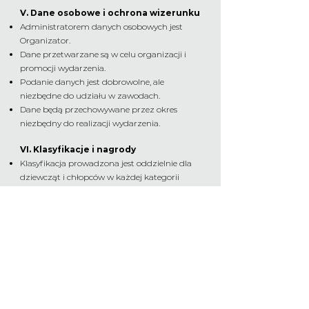
V. Dane osobowe i ochrona wizerunku
Administratorem danych osobowych jest
Organizator.
Dane przetwarzane są w celu organizacji i
promocji wydarzenia.
Podanie danych jest dobrowolne, ale
niezbędne do udziału w zawodach.
Dane będą przechowywane przez okres
niezbędny do realizacji wydarzenia.
VI. Klasyfikacje i nagrody
Klasyfikacja prowadzona jest oddzielnie dla
dziewcząt i chłopców w każdej kategorii
wiekowej.
Nagrody otrzymują 3 najlepsze osoby w
każdej kategorii.
Wszystkie dzieci otrzymują medal.
VII. Postanowienia końcowe
Rodzice/opiekunowie ponoszą pełną
odpowiedzialność za dziecko.
Organizator nie ponosi odpowiedzialności za