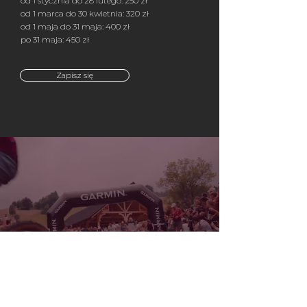
od 1 stycznia do 28 lutego: 250 zł
od 1 marca do 30 kwietnia: 320 zł
od 1 maja do 31 maja: 400 zł
po 31 maja: 450 zł
Zapisz się