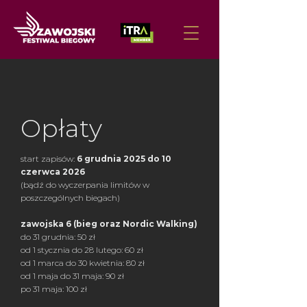
Opłaty
start zapisów:
6 grudnia 2025 do 10
czerwca 2026
(bądź do wyczerpania limitów w
poszczególnych biegach)
zawojska 6 (bieg oraz Nordic Walking)
do 31 grudnia: 50 zł
od 1 stycznia do 28 lutego: 60 zł
od 1 marca do 30 kwietnia: 80 zł
od 1 maja do 31 maja: 90 zł
po 31 maja: 100 zł