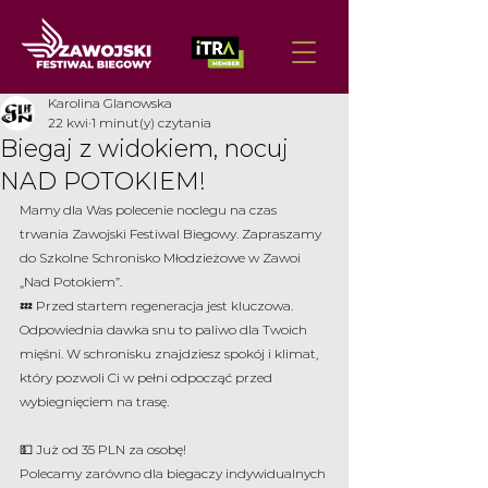
Karolina Glanowska
22 kwi
1 minut(y) czytania
Biegaj z widokiem, nocuj
NAD POTOKIEM!
Mamy dla Was polecenie noclegu na czas 
trwania Zawojski Festiwal Biegowy. Zapraszamy 
do Szkolne Schronisko Młodzieżowe w Zawoi 
„Nad Potokiem”.
💤 Przed startem regeneracja jest kluczowa. 
Odpowiednia dawka snu to paliwo dla Twoich 
mięśni. W schronisku znajdziesz spokój i klimat, 
który pozwoli Ci w pełni odpocząć przed 
wybiegnięciem na trasę.
💵 Już od 35 PLN za osobę!
Polecamy zarówno dla biegaczy indywidualnych 