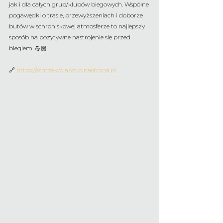
jak i dla całych grup/klubów biegowych. Wspólne 
pogawędki o trasie, przewyższeniach i doborze 
butów w schroniskowej atmosferze to najlepszy 
sposób na pozytywne nastrojenie się przed 
biegiem. 💪🏼
🔗 
https://ssmzawoja.szkolnastrona.pl