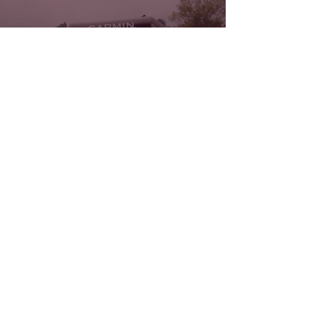
kontakt@zawojabieg.pl
Wyniki
+
48 500 386 229
Biuro Zawodów
Regulamin
Diablak Pilsko UT 100
Diablak Ultra Trail 60
Bądź na bieżąco
Małopolski Maraton
Górski