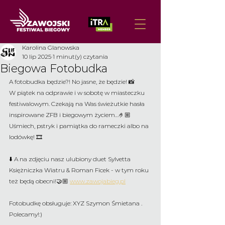
Karolina Glanowska
10 lip 2025
1 minut(y) czytania
Biegowa Fotobudka
A fotobudka będzie?! No jasne, że będzie! 📸
W piątek na odprawie i w sobotę w miasteczku 
festiwalowym. Czekają na Was świeżutkie hasła 
inspirowane ZFB i biegowym życiem…🤌🏼 
Uśmiech, pstryk i pamiątka do rameczki albo na 
lodówkę! 🎞️
⬇️ A na zdjęciu nasz ulubiony duet Sylvetta 
Księżniczka Wiatru & Roman Ficek - w tym roku 
też będą obecni!🤝🏼 
www.zawojabieg.pl
Fotobudkę obsługuje: XYZ Szymon Śmietana . 
Polecamy!:)