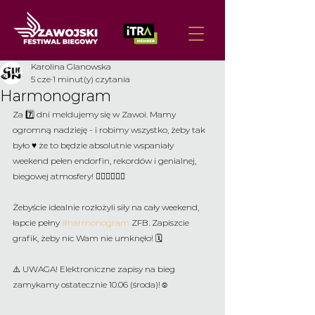
Karolina Glanowska
5 cze
1 minut(y) czytania
Harmonogram
Za 7️⃣ dni meldujemy się w Zawoi. Mamy 
ogromną nadzieję - i robimy wszystko, żeby tak 
było ♥️ że to będzie absolutnie wspaniały 
weekend pełen endorfin, rekordów i genialnej, 
biegowej atmosfery! 🏃🏻‍♀️🏃🏻‍♂️
Żebyście idealnie rozłożyli siły na cały weekend, 
łapcie pełny 
#harmonogram
 ZFB. Zapiszcie 
grafik, żeby nic Wam nie umknęło! 🗓️
⚠️ UWAGA! Elektroniczne zapisy na bieg 
zamykamy ostatecznie 10.06 (środa)!☺️