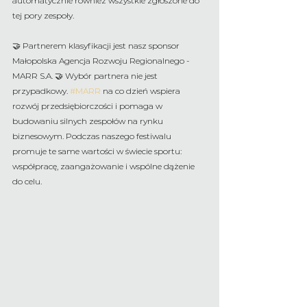
automatycznie również wszystkie zgłoszone do 
tej pory zespoły.
🤝 Partnerem klasyfikacji jest nasz sponsor 
Małopolska Agencja Rozwoju Regionalnego - 
MARR S.A. 🤝 Wybór partnera nie jest 
przypadkowy. 
#MARR
 na co dzień wspiera 
rozwój przedsiębiorczości i pomaga w 
budowaniu silnych zespołów na rynku 
biznesowym. Podczas naszego festiwalu 
promuje te same wartości w świecie sportu: 
współpracę, zaangażowanie i wspólne dążenie 
do celu.