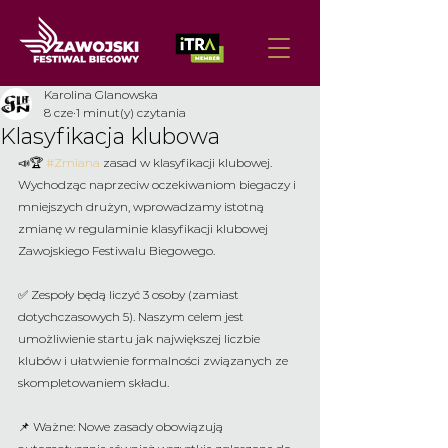
Karolina Glanowska
8 cze
1 minut(y) czytania
Klasyfikacja klubowa
📣🏆 
#Zmiana
 zasad w klasyfikacji klubowej. 
Wychodząc naprzeciw oczekiwaniom biegaczy i 
mniejszych drużyn, wprowadzamy istotną 
zmianę w regulaminie klasyfikacji klubowej 
Zawojskiego Festiwalu Biegowego.
✅ Zespoły będą liczyć 3 osoby (zamiast 
dotychczasowych 5). Naszym celem jest 
umożliwienie startu jak największej liczbie 
klubów i ułatwienie formalności związanych ze 
skompletowaniem składu.
📌 Ważne: Nowe zasady obowiązują 