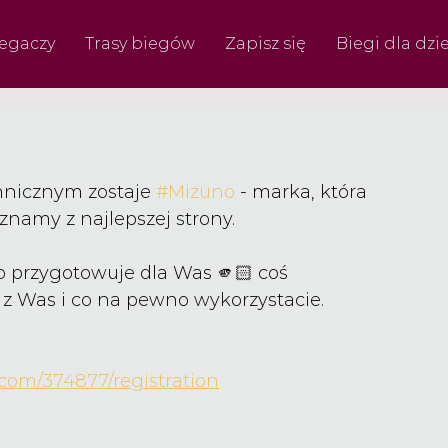
iegaczy
Trasy biegów
Zapisz się
Biegi dla dzie
hnicznym zostaje 
#Mizuno
 - marka, która 
ć znamy z najlepszej strony.
o przygotowuje dla Was 🫵🏻 coś 
 z Was i co na pewno wykorzystacie. 
t.com/374877/registration