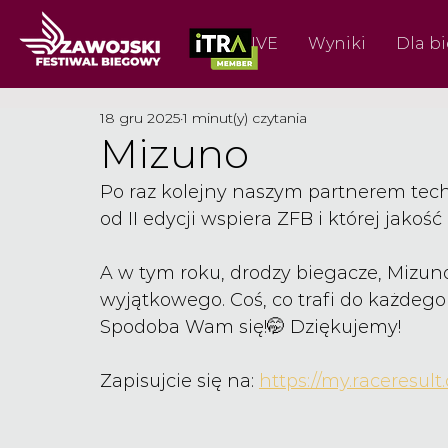
LIVE
Wyniki
Dla b
18 gru 2025
1 minut(y) czytania
Mizuno
Po raz kolejny naszym partnerem tec
od II edycji wspiera ZFB i której jakoś
A w tym roku, drodzy biegacze, Mizun
wyjątkowego. Coś, co trafi do każdego
Spodoba Wam się!🤭 Dziękujemy!
Zapisujcie się na: 
https://my.raceresul