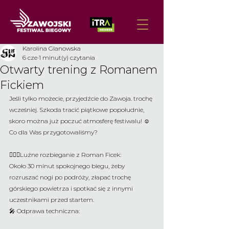
Karolina Glanowska
6 cze
1 minut(y) czytania
Otwarty trening z Romanem
Fickiem
Jeśli tylko możecie, przyjedźcie do Zawoja. trochę 
wcześniej. Szkoda tracić piątkowe popołudnie, 
skoro można już poczuć atmosferę festiwalu! ☺️
Co dla Was przygotowaliśmy?
🏃🏼‍♂️Luźne rozbieganie z Roman Ficek:
Około 30 minut spokojnego biegu, żeby 
rozruszać nogi po podróży, złapać trochę 
górskiego powietrza i spotkać się z innymi 
uczestnikami przed startem.
🎤 Odprawa techniczna: 