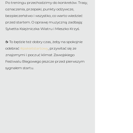
Po treningu przechodzimy do konkretów. Trasy, 
oznaczenia, przepaki, punkty odżywcze, 
bezpieczeństwo i wszystko, co warto wiedzieć 
przed startem. O oprawę muzyczną zadbają: 
Sylvetta Księżniczka Wiatru i Mieszko Krzyś. 
☕ To będzie też dobry czas, żeby na spokojnie 
odebrać 
#pakietstartowy
, przywitać się ze 
znajomymi i poczuć klimat Zawojskiego 
Festiwalu Biegowego jeszcze przed pierwszym 
sygnałem startu.